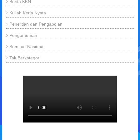
Berita KKN
Kuliah Kerja Nyata
Penelitian dan Pengabdian
Pengumuman
Seminar Nasional
Tak Berkategori