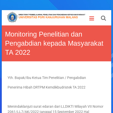
Monitoring Penelitian dan
Pengabdian kepada Masyarakat
TA 2022
Yth. Bapak/Ibu Ketua Tim Penelitian / Pengabdian
Penerima Hibah DRTPM Kemdikbudristek TA 2022
Menindaklanjuti surat edaran dari LLDIKTI Wilayah VII Nomor
2061/LL7/AK/2022 tanggal 15 September 2022 Hal