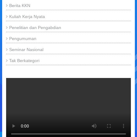
Berita KKN
Kuliah Kerja Nyata
Penelitian dan Pengabdian
Pengumuman
Seminar Nasional
Tak Berkategori