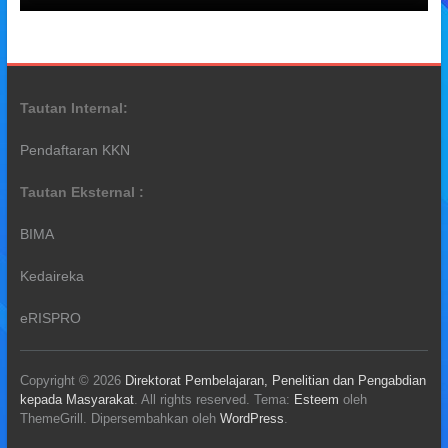
Tautan Internal:
Pendaftaran KKN
Tautan Eksternal :
BIMA
Kedaireka
eRISPRO
Copyright © 2026
Direktorat Pembelajaran, Penelitian dan Pengabdian
kepada Masyarakat
. All rights reserved. Tema:
Esteem
oleh
ThemeGrill. Dipersembahkan oleh
WordPress
.