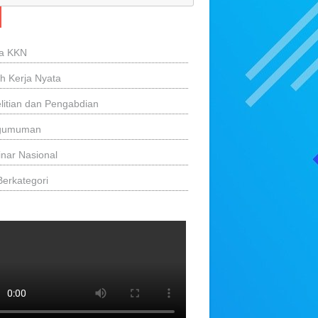
ta KKN
ah Kerja Nyata
litian dan Pengabdian
gumuman
nar Nasional
Berkategori