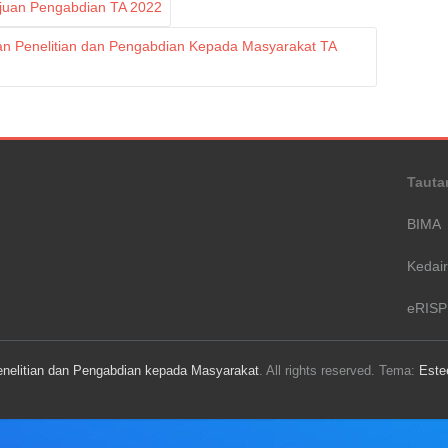
juan Pengabdian TA 2022
an Penelitian dan Pengabdian Kepada Masyarakat TA
Tauta
BIMA
Kedai
eRIS
Penelitian dan Pengabdian kepada Masyarakat
. All rights reserved. Tema:
Est