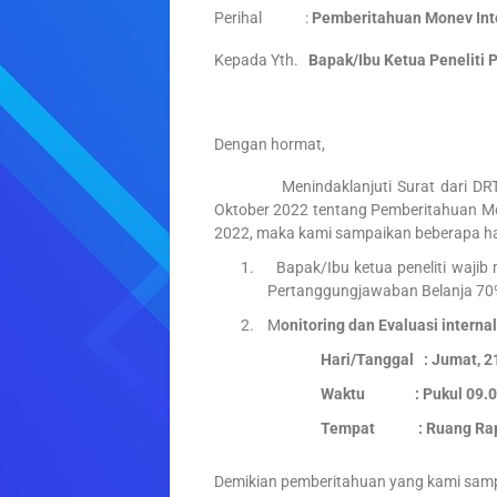
Perihal :
Pemberitahuan Monev Inte
Kepada Yth.
Bapak/Ibu Ketua Peneliti
P
Dengan hormat,
Menindaklanjuti Surat dari DRTPM 
Oktober 2022 tentang Pemberitahuan Mo
2022, maka kami sampaikan beberapa hal 
1.
Bapak/Ibu ketua peneliti waji
Pertanggungjawaban Belanja 70
2.
M
onitoring dan Evaluasi intern
Hari/Tanggal : Jumat, 2
Waktu : Pukul 09.00 
Tempat : Ruang Rap
Demikian pemberitahuan yang kami sampa