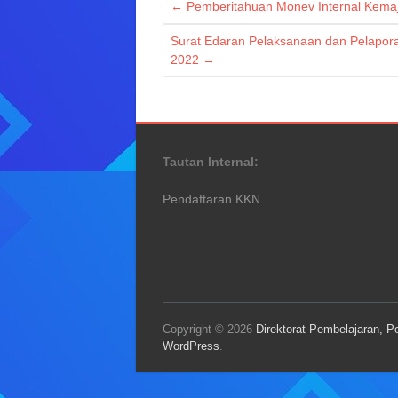
←
Pemberitahuan Monev Internal Kema
Surat Edaran Pelaksanaan dan Pelapor
2022
→
Tautan Internal:
Pendaftaran KKN
Copyright © 2026
Direktorat Pembelajaran, 
WordPress
.