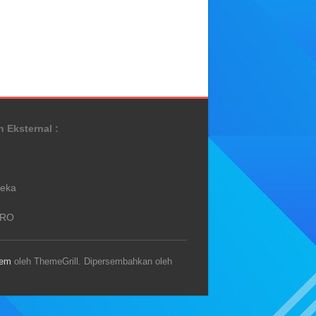
n Eksternal :
reka
PRO
eem
oleh ThemeGrill. Dipersembahkan oleh