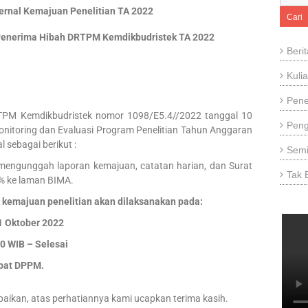
rnal Kemajuan Penelitian TA 2022
Cari
enerima Hibah DRTPM Kemdikbudristek TA 2022
Beri
Kuli
Pene
Kemdikbudristek nomor 1098/E5.4//2022 tanggal 10
Pen
nitoring dan Evaluasi Program Penelitian Tahun Anggaran
sebagai berikut :
Semi
b mengunggah laporan kemajuan, catatan harian, dan Surat
Tak 
% ke laman BIMA.
al kemajuan penelitian akan dilaksanakan pada:
1 Oktober 2022
WIB – Selesai
at DPPM.
ikan, atas perhatiannya kami ucapkan terima kasih.