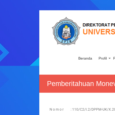
Beranda
Profil
P
Pemberitahuan Monev 
N o m o r :
110/C2/I.2/DPPM-UK/X.2