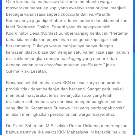
Oleh karena itu, mahasiswa Unikama membantu warga
masyarakat menyulap kopi yang awalnya rasa original menjadi
berbagai varian rasa seperti
chocolate
dan
vanilla latte
.
Kemasannya juga diperbaharui, lebih modern dan ditambahkan
label
Soemawe Coffee.
Seperti yang diungkapkan oleh
Koordinator Desa (Kordes) Sumbermanjing berikut ini “Pertama-
tama kita melakukan penyuluhan mengenai kopi agar lebih
berkembang. Dulunya warga menjualnya hanya dengan
kemasan plastik biasa dan dengan satu varian rasa saja, namun
disini dikembangkan dengan
packaging
yang menarik dan
dengan varian rasa
chocolate
maupun
vanilla latte
,” jelas
Sukma Riski Lesatari.
Biasanya setelah mahasiswa KKN selesai karya dan produk-
produk tidak dapat berlanjut dan berhenti. Sangat perlu sekali
membuat masyarakat terus melanjutkan apa yang telah
dilakukan oleh mahasiswa dan bisa mengembangkan potensi
yang dimiliki Kecamatan Sumawe. Hal yang berdampak positif
ini akan meningkatkan perekonomian warga masyarakat.
Dr. Pieter Sahertian, M.Si selaku Rektor Unikama menerangkan,
bahwa nantinya jika waktu KKN Mahasiswa ini berakhir, baik itu