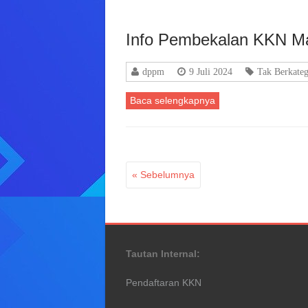
Info Pembekalan KKN M
dppm
9 Juli 2024
Tak Berkateg
Baca selengkapnya
« Sebelumnya
Tautan Internal:
Pendaftaran KKN