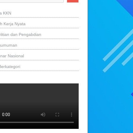
ta KKN
ah Kerja Nyata
litian dan Pengabdian
gumuman
nar Nasional
Berkategori